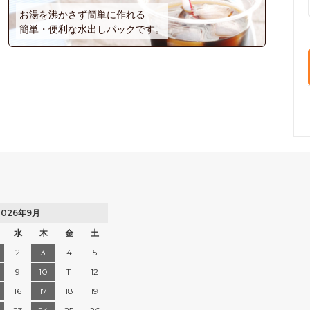
お湯を沸かさず簡単に作れる
簡単・便利な水出しパックです。
2026年9月
水
木
金
土
2
3
4
5
9
10
11
12
16
17
18
19