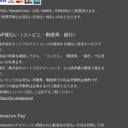
VISA／MasterCard／JCB／AMEX／DINERSがご利用頂けます。
ご利用可能なお支払い方法は一括払いのみとなります。
NP後払い（コンビニ・郵便局・銀行）
株式会社ネットプロテクションズが提供する後払い決済サービスで
す。
商品の到着を確認してから、「コンビニ」「郵便局」「銀行」でお支
払いが出来ます。
後日「株式会社ネットプロテクションズ」から請求書が郵送で届きま
す。
コンビニでのお支払い手数料、郵便局での払込手数料は無料です。
銀行での振込手数料はお客さまのご負担となります。
NP後払いについて詳しくは以下をご覧ください。
ttps://np-atobarai.jp/
Amazon Pay
Amazonのアカウントに登録された配送先や支払い方法を利用して決