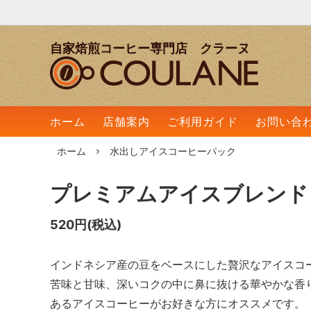
自家焙煎コーヒー専門店 クラーヌ
ストレートコーヒー
酸味のあるコーヒー
ブレン
苦味の
アイスコーヒー
水出し
ホーム
店舗案内
ご利用ガイド
お問い合
ホーム
水出しアイスコーヒーパック
プレミアムアイスブレンド 
520円(税込)
インドネシア産の豆をベースにした贅沢なアイスコ
苦味と甘味、深いコクの中に鼻に抜ける華やかな香
あるアイスコーヒーがお好きな方にオススメです。