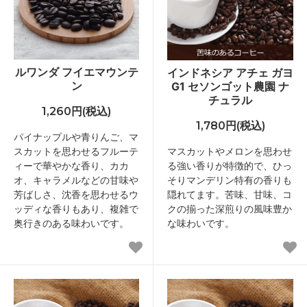
ルワンダ フイエマウンテ
インドネシア アチェ ガヨ
ン
G1 セソンゴット農園 ナ
チュラル
1,260円(税込)
1,780円(税込)
パイナップルや青りんご、マ
スカットを思わせるフルーテ
マスカットやメロンを思わせ
ィーで華やかな香り、カカ
る強い香りが特徴的で、ひっ
オ、キャラメルなどの甘味や
そりマンデリン特有の香りも
芳ばしさ、沈香を思わせるウ
隠れてます。苦味、甘味、コ
ッディな香りもあり、複雑で
クの揃った深煎りの風味豊か
奥行きのある味わいです。
な味わいです。