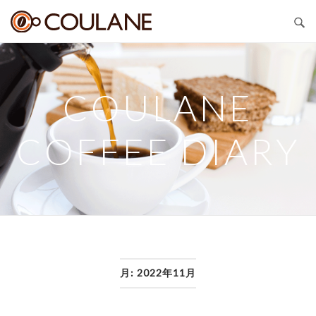
Skip
COULANE
to
content
COULANE
COFFEE DIARY
月:
2022年11月