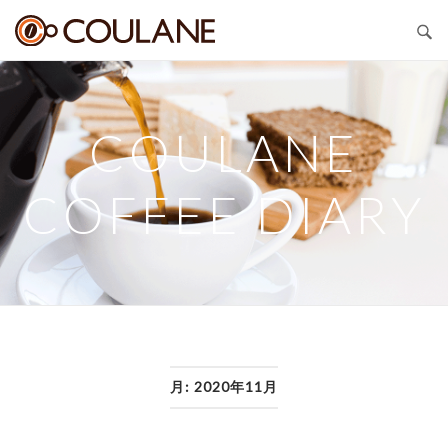
Skip
COULANE
to
content
COULANE
COFFEE DIARY
月:
2020年11月