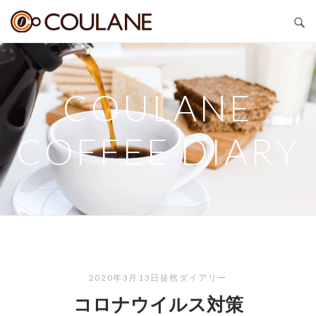
Skip
COULANE
to
content
COULANE
COFFEE DIARY
2020年3月13日
徒然ダイアリー
コロナウイルス対策